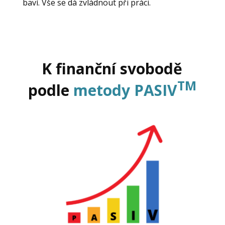
baví. Vše se dá zvládnout při práci.
K finanční svobodě
TM
podle
metody PASIV