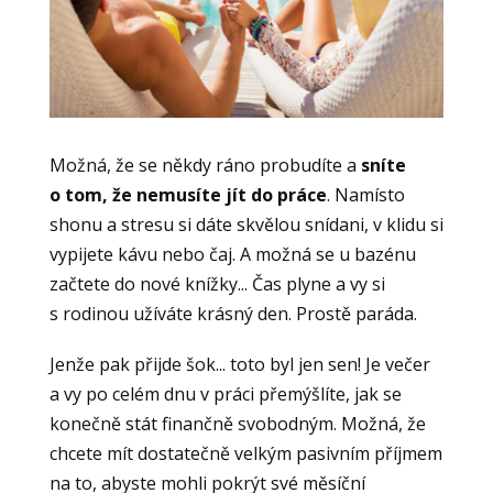
Možná, že se někdy ráno probudíte a
sníte
o tom, že
nemusíte jít do práce
. Namísto
shonu a stresu si dáte skvělou snídani, v klidu si
vypijete kávu nebo čaj. A možná se u bazénu
začtete do nové knížky... Čas plyne a vy si
s rodinou užíváte krásný den. Prostě paráda.
Jenže pak přijde šok... toto byl jen sen! Je večer
a vy po celém dnu v práci přemýšlíte, jak se
konečně stát finančně svobodným. Možná, že
chcete mít dostatečně velkým pasivním příjmem
na to, abyste mohli pokrýt své měsíční