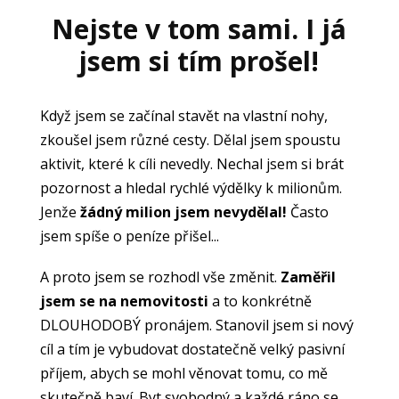
Nejste v tom sami. I já
jsem si tím prošel!
Když jsem se začínal stavět na vlastní nohy,
zkoušel jsem různé cesty. Dělal jsem spoustu
aktivit, které k cíli nevedly. Nechal jsem si brát
pozornost a hledal rychlé výdělky k milionům.
Jenže
žádný milion jsem nevydělal!
Často
jsem spíše o peníze přišel...
A proto jsem se rozhodl vše změnit.
Zaměřil
jsem se na nemovitosti
a to konkrétně
DLOUHODOBÝ pronájem. Stanovil jsem si nový
cíl a tím je vybudovat dostatečně velký pasivní
příjem, abych se mohl věnovat tomu, co mě
skutečně baví. Byt svobodný a každé ráno se