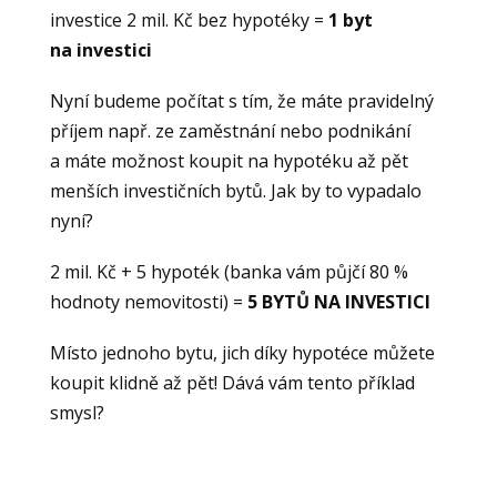
investice 2 mil. Kč bez hypotéky =
1​ byt
na investici
Nyní budeme počítat s tím, že máte pravidelný
příjem např. ze zaměstnání nebo podnikání
a máte možnost koupit na hypotéku až pět
menších investičních bytů. Jak by to vypadalo
nyní?
2 mil. Kč + 5 hypoték (banka vám půjčí 80 %
hodnoty nemovitosti) = ​
5 BYTŮ NA INVESTICI
Místo jednoho bytu, jich díky hypotéce můžete
koupit klidně až pět! Dává vám tento příklad
smysl?