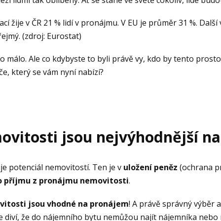
cí žije v ČR 21 % lidí v pronájmu. V EU je průměr 31 %. Další
ejmý. (zdroj: Eurostat)
o málo. Ale co kdybyste to byli právě vy, kdo by tento prostor
e, který se vám nyní nabízí?
ovitosti jsou nejvýhodnější na 
uje potenciál nemovitostí. Ten je v
uložení peněz
(ochrana pro
o příjmu z pronájmu nemovitosti
.
vitosti jsou vhodné na pronájem
! A právě správný výběr a
 diví, že do nájemního bytu nemůžou najít nájemníka nebo m