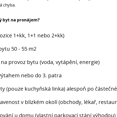
tá chyba.
ý byt na pronájem?
pozice 1+kk, 1+1 nebo 2+kk)
bytu 50 - 55 m2
 na provoz bytu (voda, vytápění, energie)
výtahem nebo do 3. patra
ty (pouze kuchyňská linka) alespoň po částečné
venost v blízkém okolí (obchody, lékař, restaur
vání u domu (vlastní parkovací stání výhodou)