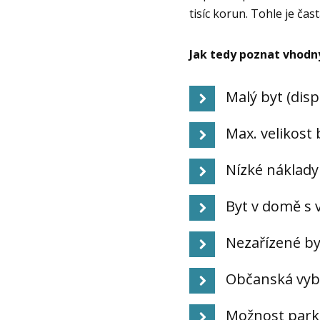
tisíc korun. Tohle je čas
Jak tedy poznat vhodn
Malý byt (dis
Max. velikost 
Nízké náklady
Byt v domě s 
Nezařízené by
Občanská vyba
Možnost parko