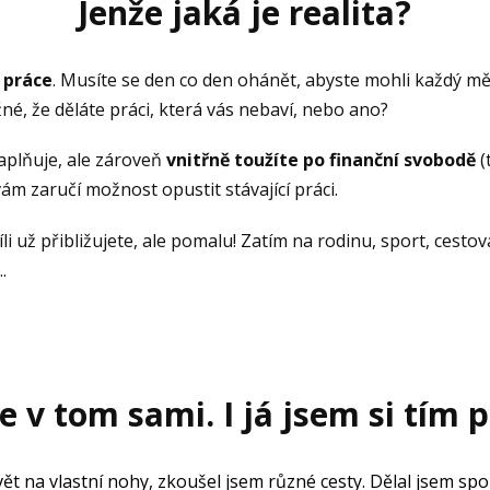
Jenže jaká je realita?
 práce
. Musíte se den co den ohánět, abyste mohli každý měs
né, že děláte práci, která vás nebaví, nebo ano?
aplňuje, ale zároveň
vnitřně
toužíte po finanční svobodě
(
vám zaručí možnost opustit stávající práci.
li už přibližujete, ale pomalu! Zatím na rodinu, sport, cesto
..
e v tom sami. I já jsem si tím p
ět na vlastní nohy, zkoušel jsem různé cesty. Dělal jsem spous