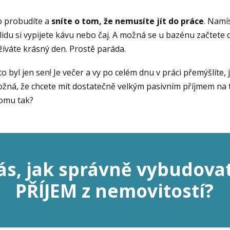
o probudíte a
sníte o tom, že
nemusíte jít do práce
. Namí
lidu si vypijete kávu nebo čaj. A možná se u bazénu začtete d
užíváte krásný den. Prostě paráda.
oto byl jen sen! Je večer a vy po celém dnu v práci přemýšlíte,
ná, že chcete mít dostatečně velkým pasivním příjmem na t
tomu tak?
ás, jak správně vybudova
PŘÍJEM z nemovitostí?