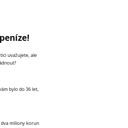
peníze!
ici uvažujete, ale
ládnout?
ám bylo do 36 let,
o dva miliony korun