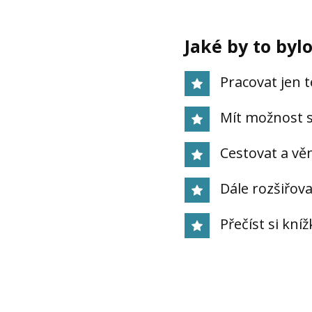
Jaké by to byl
Pracovat jen 
Mít možnost s
Cestovat a vě
Dále rozšiřova
Přečíst si kní