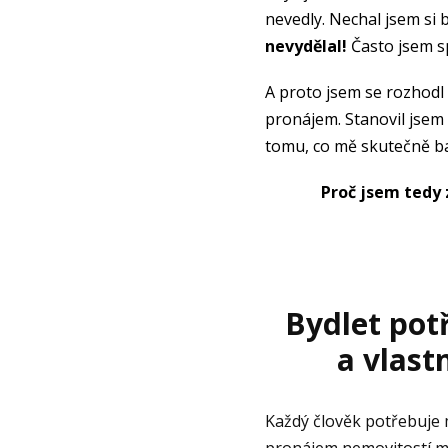
nevedly. Nechal jsem si 
nevydělal!
Často jsem spí
A proto jsem se rozhodl
pronájem. Stanovil jsem 
tomu, co mě skutečně ba
Proč jsem tedy 
Bydlet pot
a vlast
Každý člověk potřebuje 
pronájem nemovitostí mezi