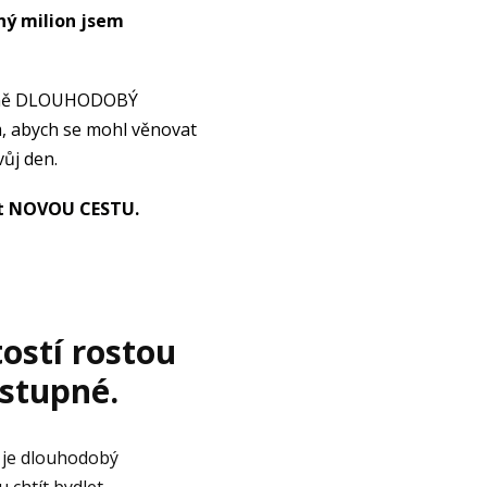
ný milion jsem
tně DLOUHODOBÝ
em, abych se mohl věnovat
ůj den.
vit NOVOU CESTU
.
ostí rostou
ostupné.
 je dlouhodobý
 chtít bydlet.