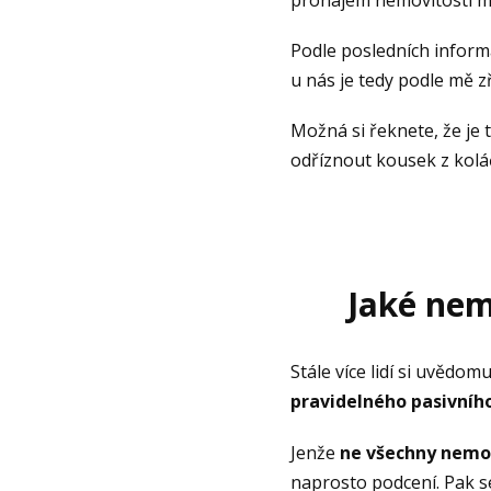
Podle posledních informa
u nás je tedy podle mě zř
Možná si řeknete, že je t
odříznout kousek z koláč
Jaké nem
Stále více lidí si uvědom
pravidelného
pasivníh
Jenže
ne všechny nemo
naprosto podcení. Pak se