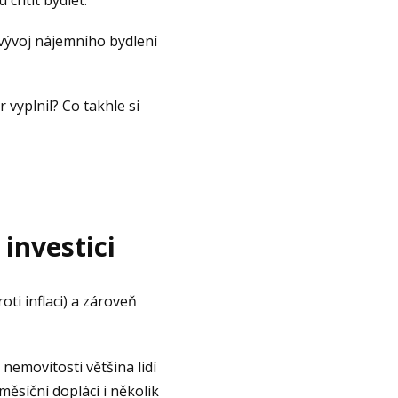
 vývoj nájemního bydlení
 vyplnil? Co takhle si
investici
ti inflaci) a zároveň
 nemovitosti většina lidí
ěsíční doplácí i několik