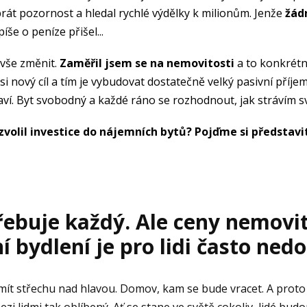
brát pozornost a hledal rychlé výdělky k milionům. Jenže
žád
še o peníze přišel...
 vše změnit.
Zaměřil jsem se na nemovitosti
a to konkré
si nový cíl a tím je vybudovat dostatečně velký pasivní příj
ví. Byt svobodný a každé ráno se rozhodnout, jak strávím sv
zvolil investice do nájemních bytů? Pojďme si předsta
řebuje každý. Ale ceny nemovit
ní bydlení je pro lidi často ned
mít střechu nad hlavou. Domov, kam se bude vracet. A proto
 lidmi tak oblíbený. Ať se stane ve světě cokoliv, lidé budou