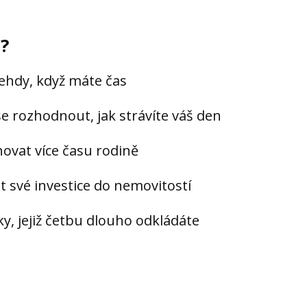
o?
tehdy, když máte čas
e rozhodnout, jak strávíte váš den
novat více času rodině
t své investice do nemovitostí
žky, jejiž četbu dlouho odkládáte