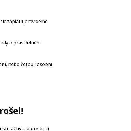
íc zaplatit pravidelné
tedy o pravidelném
vání, nebo četbu i osobní
rošel!
tu aktivit, které k cíli