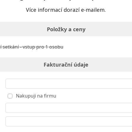
Více informací dorazí e-mailem.
Položky a ceny
í setkání - vstup pro 1 osobu
Fakturační údaje
Nakupuji na firmu