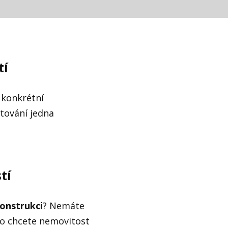
tí
konkrétní
stování jedna
tí
onstrukci
? Nemáte
bo chcete nemovitost