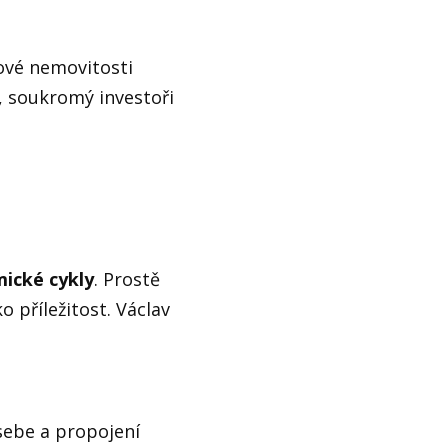
ové nemovitosti
 soukromý investoři
ické cykly
. Prostě
o příležitost. Václav
sebe a propojení