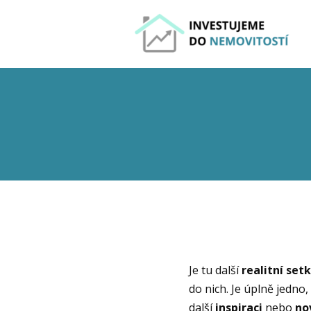
Je tu další
realitní set
do nich. Je úplně jedno,
další
inspiraci
nebo
no