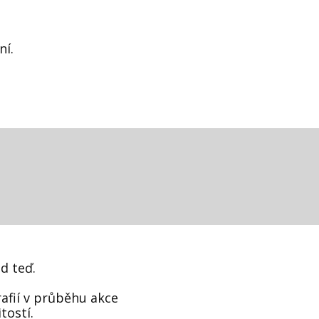
ní.
d teď.
afií v průběhu akce
tostí.