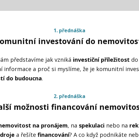
1. přednáška
omunitní investování do nemovitos
vám představíme jak vzniká
investiční příležitost
do 
í informace a proč si myslíme, že je komunitní inve
stí do budoucna
.
2. přednáška
alší možnosti financování nemovitos
nemovitost na pronájem
, na
spekulaci
nebo na
rek
zdroje
a řešíte
financování
? A co když podnikáte ne