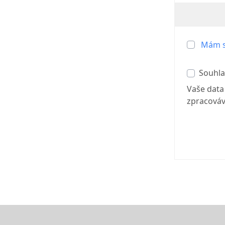
Mám s
Souhla
Vaše data
zpracová