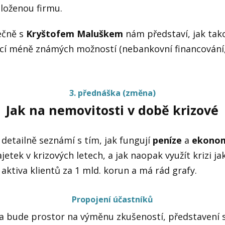
aloženou firmu.
ečně s
Kryštofem Maluškem
nám představí, jak tak
cí méně známých možností (nebankovní financování,
3. přednáška (změna)
Jak na nemovitosti v době krizové
detailně seznámí s tím, jak fungují
peníze
a
ekonom
etek v krizových letech, a jak naopak využít krizi jak
aktiva klientů za 1 mld. korun a má rád grafy.
Propojení účastníků
ra bude prostor na výměnu zkušeností, představení 