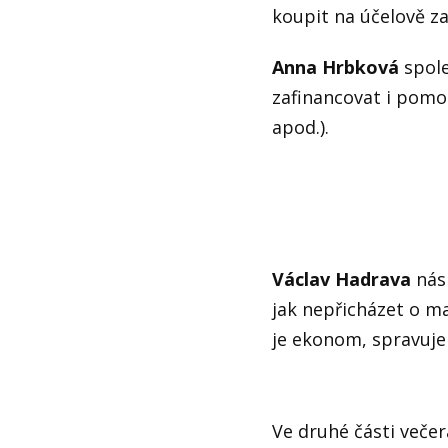
koupit na účelově z
Anna Hrbková
spol
zafinancovat i pomo
apod.).
Václav Hadrava
nás 
jak nepřicházet o maj
je ekonom, spravuje 
Ve druhé části veče