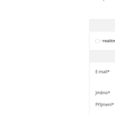
realitn
E-mail*
Jméno*
Příjmení*