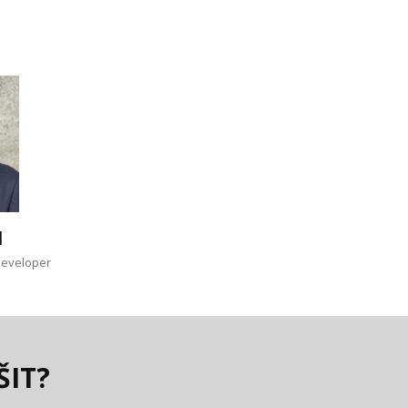
l
 developer
ŠIT?