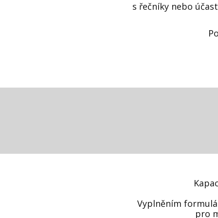
s řečníky nebo účast
Po
Kapac
Vyplněním formulář
pro m