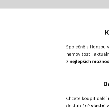
K
Společně s Honzou 
nemovitosti, aktuáln
z
nejlepších možno
D
Chcete koupit další
dostatečné
vlastní 