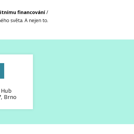
tnímu financování
/
ého světa. A nejen to.
 Hub
7, Brno