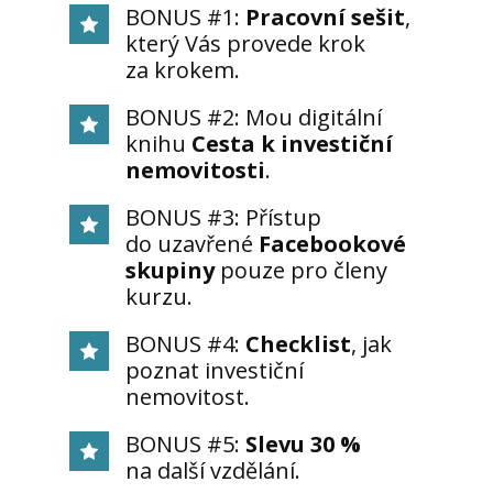
BONUS #1:
Pracovní sešit
,
který Vás provede krok
za krokem.
BONUS #2: Mou digitální
knihu
Cesta k investiční
nemovitosti
.
BONUS #3: Přístup
do uzavřené
Facebookové
skupiny
pouze pro členy
kurzu.
BONUS #4:
Checklist
, jak
poznat investiční
nemovitost.
BONUS #5:
Slevu 30 %
na další vzdělání.