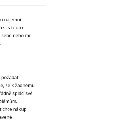
pu nájemní
á si s touto
o sebe nebo mé
.
s požádat
me, že k žádnému
řádně splácí své
oblémům.
t chce nákup
ravené