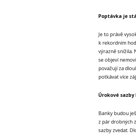
Poptávka je stá
Je to právě vyso
k rekordním hod
výrazně snížila.
se objeví nemovi
považují za dlo
potkávat více zá
Úrokové sazby 
Banky budou ješt
z pár drobných 
sazby zvedat. D