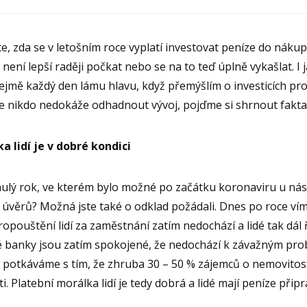
e, zda se v letošním roce vyplatí investovat peníze do náku
není lepší raději počkat nebo se na to teď úplně vykašlat. I j
jmě každý den lámu hlavu, když přemýšlím o investicích pr
že nikdo nedokáže odhadnout vývoj, pojďme si shrnout fakta
a lidí je v dobré kondici
ulý rok, ve kterém bylo možné po začátku koronaviru u ná
 úvěrů? Možná jste také o odklad požádali. Dnes po roce ví
pouštění lidí za zaměstnání zatím nedochází a lidé tak dál 
 banky jsou zatím spokojené, že nedochází k závažným pr
e potkáváme s tím, že zhruba 30 – 50 % zájemců o nemovitos
i. Platební morálka lidí je tedy dobrá a lidé mají peníze přip