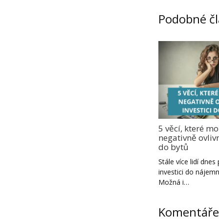
Podobné č
5 věcí, které m
negativně ovlivn
do bytů
Stále více lidí dnes
investici do nájemn
Možná i…
Komentáře