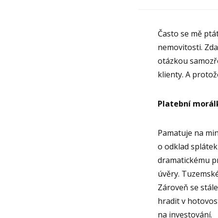
Často se mě ptát
nemovitosti. Zda 
otázkou samozře
klienty. A proto
Platební morálk
Pamatuje na min
o odklad splátek
dramatickému pro
úvěry. Tuzemské
Zároveň se stál
hradit v hotovost
na investování.