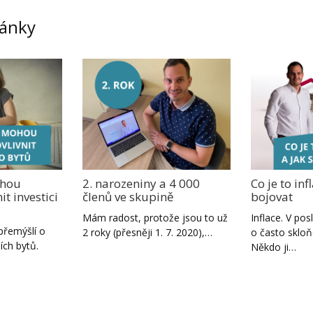
lánky
ohou
2. narozeniny a 4 000
Co je to infl
it investici
členů ve skupině
bojovat
Mám radost, protože jsou to už
Inflace. V po
 přemýšlí o
2 roky (přesněji 1. 7. 2020),…
o často sklo
ích bytů.
Někdo ji…