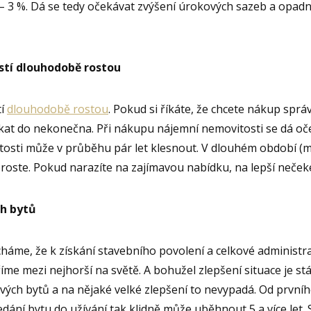
– 3 %. Dá se tedy očekávat zvýšení úrokových sazeb a opad
tí dlouhodobě rostou
tí
dlouhodobě rostou
. Pokud si říkáte, že chcete nákup spr
kat do nekonečna. Při nákupu nájemní nemovitosti se dá oč
sti může v průběhu pár let klesnout. V dlouhém období (min
oste. Pokud narazíte na zajímavou nabídku, na lepší nečeke
h bytů
áme, že k získání stavebního povolení a celkové administr
íme mezi nejhorší na světě. A bohužel zlepšení situace je st
vých bytů a na nějaké velké zlepšení to nevypadá. Od první
ředání bytu do užívání tak klidně může uběhnout 5 a více let. 