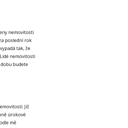
ceny nemovitostí
za poslední rok
 vypadá tak, že
 Lidé nemovitosti
u dobu budete
movitostí. Již
upně úrokové
podle mě