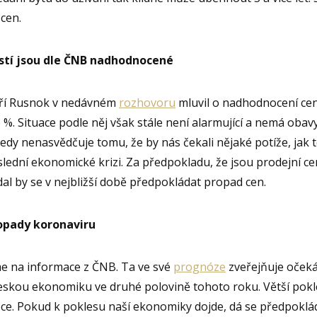
cen.
tí jsou dle ČNB nadhodnocené
iří Rusnok v nedávném
rozhovoru
mluvil o nadhodnocení cen
 %. Situace podle něj však stále není alarmující a nemá obavy
edy nenasvědčuje tomu, že by nás čekali nějaké potíže, jak
slední ekonomické krizi. Za předpokladu, že jsou prodejní ce
l by se v nejbližší době předpokládat propad cen.
opady koronaviru
e na informace z ČNB. Ta ve své
prognóze
zveřejňuje oček
eskou ekonomiku ve druhé polovině tohoto roku. Větší pok
oce. Pokud k poklesu naší ekonomiky dojde, dá se předpoklá