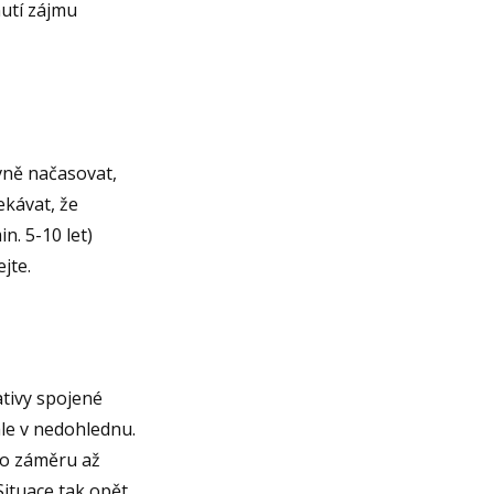
nutí zájmu
ávně načasovat,
ekávat, že
. 5-10 let)
jte.
ativy spojené
ále v nedohlednu.
ho záměru až
Situace tak opět