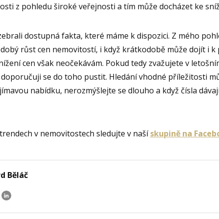
sti z pohledu široké veřejnosti a tím může docházet ke sníž
zebrali dostupná fakta, které máme k dispozici. Z mého poh
obý růst cen nemovitostí, i když krátkodobě může dojít i k 
nížení cen však neočekávám. Pokud tedy zvažujete v letošn
doporučuji se do toho pustit. Hledání vhodné příležitosti m
ajímavou nabídku, nerozmýšlejte se dlouho a když čísla dávají
 trendech v nemovitostech sledujte v naší
skupině na Faceb
d Běláč