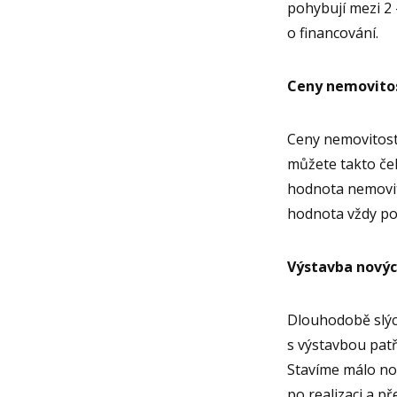
pohybují mezi 2 
o financování.
Ceny nemovitos
Ceny nemovitos
můžete takto če
hodnota nemovito
hodnota vždy por
Výstavba novýc
Dlouhodobě slých
s výstavbou patř
Stavíme málo no
po realizaci a p