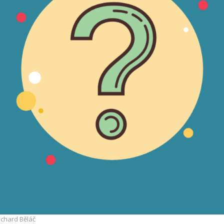
ichard Běláč