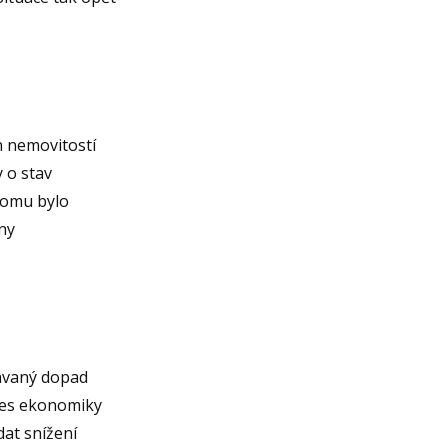
 nemovitostí
 o stav
 tomu bylo
ny
ávaný dopad
les ekonomiky
dat snížení