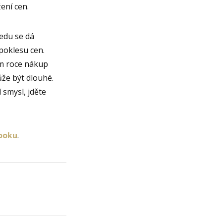
ení cen.
ledu se dá
poklesu cen.
ím roce nákup
ůže být dlouhé.
 smysl, jděte
ooku
.