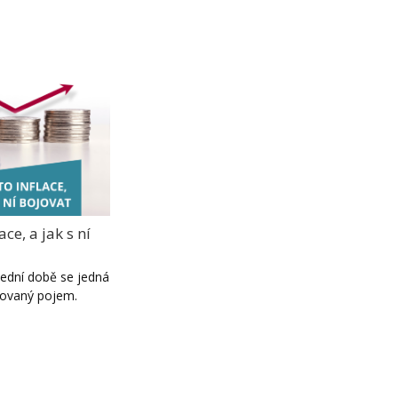
ace, a jak s ní
slední době se jedná
ňovaný pojem.