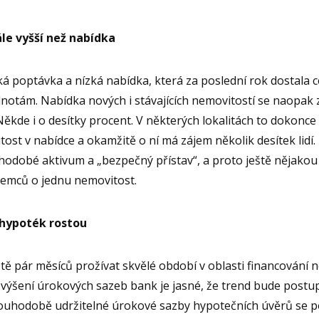
le vyšší než nabídka
ká poptávka a nízká nabídka, která za poslední rok dostala 
notám. Nabídka nových i stávajících nemovitostí se naopak 
 Někde i o desítky procent. V některých lokalitách to dokonce
tost v nabídce a okamžitě o ní má zájem několik desítek lidí.
uhodobé aktivum a „bezpečný přístav“, a proto ještě nějako
jemců o jednu nemovitost.
hypoték rostou
ě pár měsíců prožívat skvělé období v oblasti financování ne
zvýšení úrokových sazeb bank je jasné, že trend bude post
louhodobě udržitelné úrokové sazby hypotečních úvěrů se 