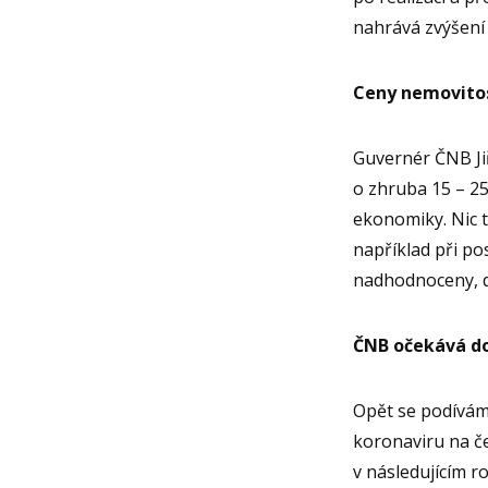
nahrává zvýšení 
Ceny nemovitos
Guvernér ČNB J
o zhruba 15 – 25
ekonomiky. Nic t
například při po
nadhodnoceny, da
ČNB očekává d
Opět se podívám
koronaviru na č
v následujícím r