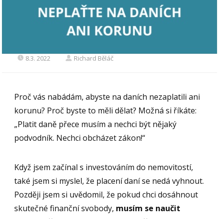
8.3. 2022
Richard Běláč
Proč vás nabádám, abyste na daních nezaplatili ani
korunu? Proč byste to měli dělat? Možná si říkáte:
„Platit daně přece musím a nechci být nějaký
podvodník. Nechci obcházet zákon!“
Když jsem začínal s investováním do nemovitostí,
také jsem si myslel, že placení daní se nedá vyhnout.
Později jsem si uvědomil, že pokud chci dosáhnout
skutečné finanční svobody,
musím se naučit