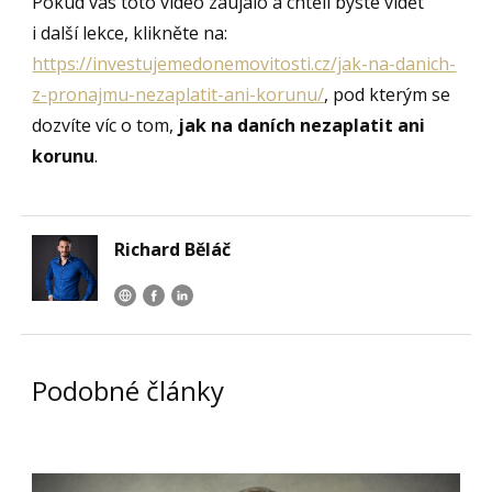
Pokud vás toto video zaujalo a chtěli byste vidět
i další lekce, klikněte na:
https://investujemedonemovitosti.cz/jak-na-danich-
z-pronajmu-nezaplatit-ani-korunu/
, pod kterým se
dozvíte víc o tom,
jak na daních nezaplatit ani
korunu
.
Richard Běláč
Podobné články