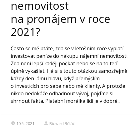
nemovitost
na pronájem v roce
2021?
Často se mě ptáte, zda se v letošním roce vyplatí
investovat peníze do nákupu nájemní nemovitosti.
Zda není lepší raději počkat nebo se na to teď
úplně vykašlat. I já si s touto otázkou samozřejmě
každý den lámu hlavu, když přemýšlím
o investicích pro sebe nebo mé klienty. A protože
nikdo nedokáže odhadnout vývoj, pojďme si
shrnout fakta. Platební morálka lidí je v dobré...
10.5. 2021
Richard Běláč